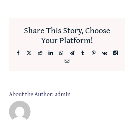
Share This Story, Choose
Your Platform!
Facebook
X
Reddit
LinkedIn
WhatsApp
Telegram
Tumblr
Pinterest
Vk
Xing
Email
About the Author:
admin