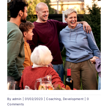
By
admin
|
01/02/2023
|
Coaching
,
Development
|
0
Comments