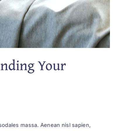
inding Your
m sodales massa. Aenean nisl sapien,