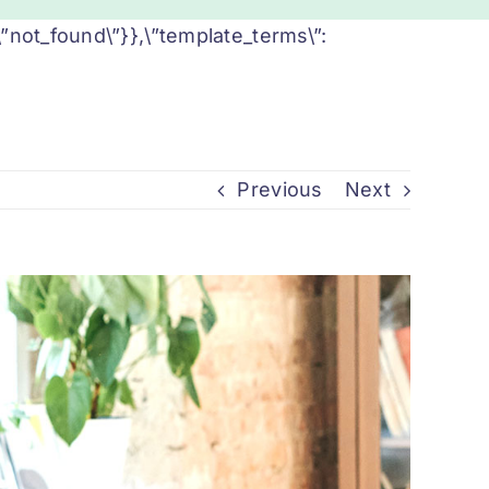
”:\”not_found\”}},\”template_terms\”:
Previous
Next