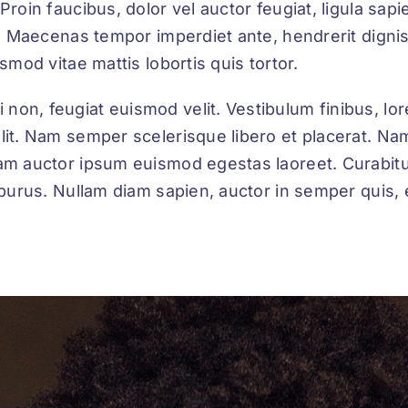
Proin faucibus, dolor vel auctor feugiat,
ligula sap
ci. Maecenas tempor imperdiet ante, hendrerit dignis
ismod vitae mattis lobortis quis tortor.
 non, feugiat euismod velit. Vestibulum finibus, l
elit. Nam semper scelerisque libero et placerat. Na
iam auctor ipsum euismod egestas laoreet. Curabitur 
ue purus. Nullam diam sapien, auctor in semper quis,