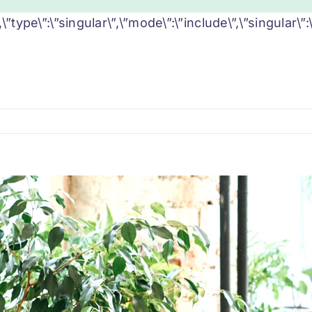
,\”type\”:\”singular\”,\”mode\”:\”include\”,\”singular\