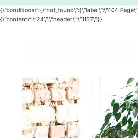
Skip
{\”conditions\”:{\”not_found\”:{\”label\”:\”404 Page\”
to
{\”content\”:\”24\”,\”header\”:\”1157\”}}
content
View
Larger
Image